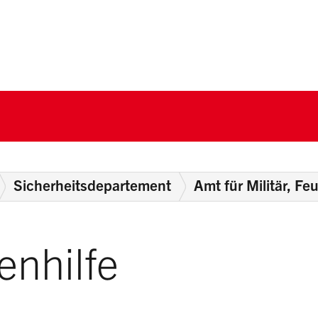
nton Schwyz
Sicherheitsdepartement
Amt für Militär, Fe
enhilfe