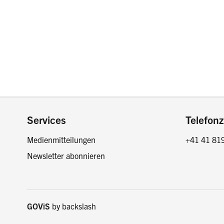
Footer
Services
Telefonz
Medienmitteilungen
+41 41 81
Newsletter abonnieren
GOViS
by
backslash