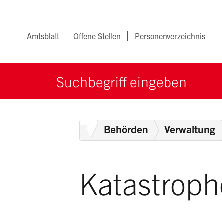
Navigieren im Ka
Schnellnavigation
Metanav
Amtsblatt
Offene Stellen
Personenverzeichnis
Suche starten
Suchbegriff
Home
Behörden
Verwaltung
Katastroph