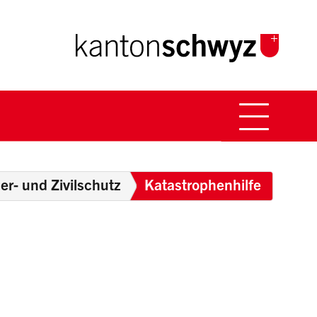
Hauptna
Breadcrumb
uer- und Zivilschutz
Katastrophenhilfe