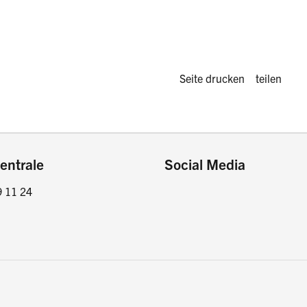
Diese Seite 
Seite drucken
teilen
entrale
Social Media
9 11 24
Facebook
Instagram
LinkedIn
Twitter / X