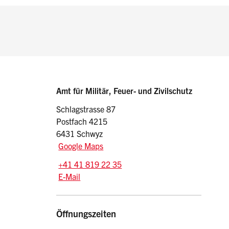
Sidebar
Adresse
Amt für Militär, Feuer- und Zivilschutz
Schlagstrasse 87
Postfach 4215
6431 Schwyz
Google Maps
Tel.:
+41 41 819 22 35
E-Mail: amfz
@sz.ch
E-Mail
Öffnungszeiten