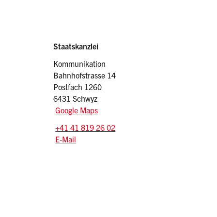
Sidebar
Adresse
Staatskanzlei
Kommunikation
Bahnhofstrasse 14
Postfach 1260
6431 Schwyz
Google Maps
Tel.:
+41 41 819 26 02
E-Mail: info
@sz.ch
E-Mail