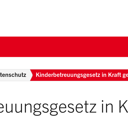
nton Schwyz
Breadc
tenschutz
Kinderbetreuungsgesetz in Kraft g
euungsgesetz in K