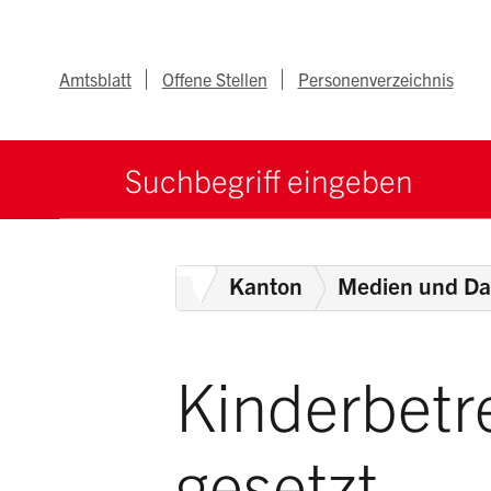
Navigieren im Ka
Schnellnavigation
Metanav
Amtsblatt
Offene Stellen
Personenverzeichnis
Suche starten
Suchbegriff
Home
Kanton
Medien und Da
Kinderbetr
gesetzt