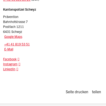
Sidebar
Adresse
Kantonspolizei Schwyz
Prävention
Bahnhofstrasse 7
Postfach 1211
6431 Schwyz
Google Maps
Tel.:
+41 41 819 53 51
E-Mail: praevention.kapo
@sz.ch
E-Mail
Facebook
Instagram
LinkedIn
Diese Seite d
Seite drucken
teilen