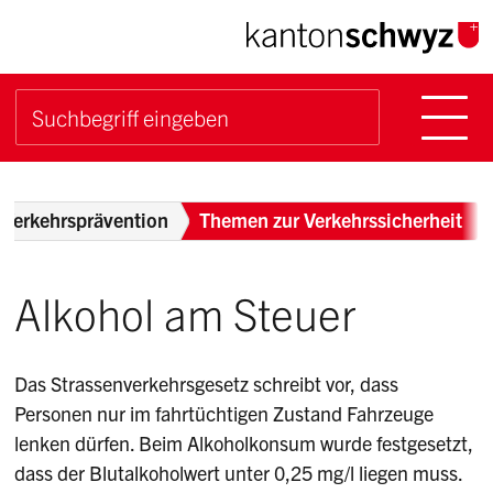
Navigieren im Kanton Sch
Schnellnavigation
Hauptn
Suche starten
Suchbegriff
Breadcrumb
Verkehrsprävention
Themen zur Verkehrssicherheit
Alkohol am Steuer
Das Strassenverkehrsgesetz schreibt vor, dass
Personen nur im fahrtüchtigen Zustand Fahrzeuge
lenken dürfen. Beim Alkoholkonsum wurde festgesetzt,
dass der Blutalkoholwert unter 0,25 mg/l liegen muss.