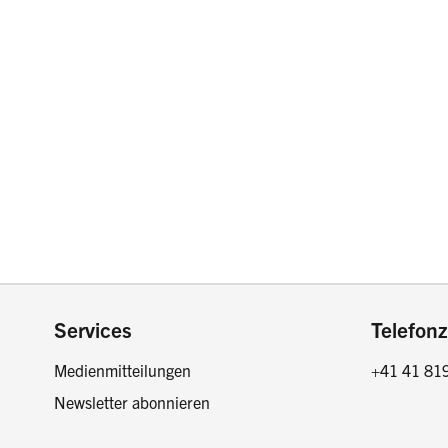
Footer
Services
Telefonz
Medienmitteilungen
+41 41 81
Newsletter abonnieren