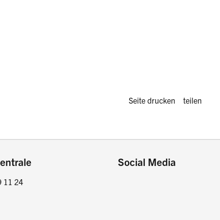
Diese Seite 
Seite drucken
teilen
entrale
Social Media
9 11 24
Facebook
Instagram
LinkedIn
Twitter / X