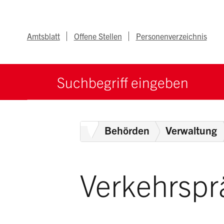
Navigieren im Ka
Schnellnavigation
Metanav
Amtsblatt
Offene Stellen
Personenverzeichnis
Suche starten
Suchbegriff
Home
Behörden
Verwaltung
Verkehrspr