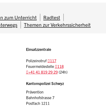
en zum Unterricht
Radtest
nterwegs
Themen zur Verkehrssicherheit
Einsatzzentrale
Polizeinotruf
117
Feuermeldestelle
118
+41 41 819 29 29
(24h)
Sidebar
Adresse
Kantonspolizei Schwyz
Prävention
Bahnhofstrasse 7
Postfach 1211