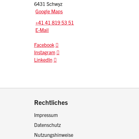
6431 Schwyz
Google Maps
Tel.:
+41 41 819 53 51
E-Mail: praevention.kapo
@sz.ch
E-Mail
Facebook
Instagram
LinkedIn
drucken oder teilen:
Rechtliches
Impressum
Datenschutz
Nutzungshinweise