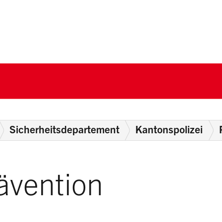
nton Schwyz
Sicherheitsdepartement
Kantonspolizei
ävention