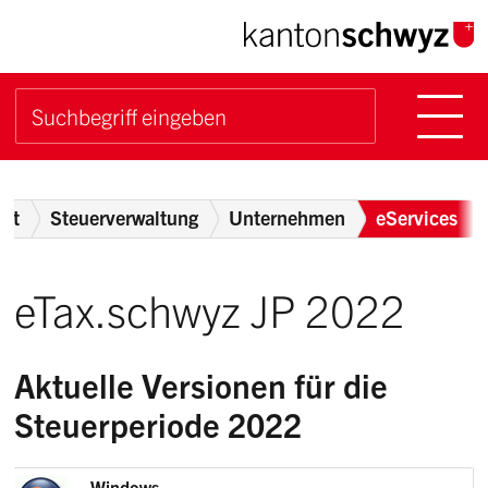
Navigieren im Kanton Sch
Schnellnavigation
Hauptn
Suche starten
Suchbegriff
Breadcrumb
ent
Steuerverwaltung
Unternehmen
eServices
eTax.schwyz JP 2022
Aktuelle Versionen für die
Steuerperiode 2022
Windows