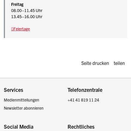
Freitag
08.00–11.45 Uhr
13.45–16.00 Uhr
Feiertage
Diese Seite d
Seite drucken
teilen
Footer
Services
Telefonzentrale
Medienmitteilungen
+41 41 819 11 24
Newsletter abonnieren
Social Media
Rechtliches