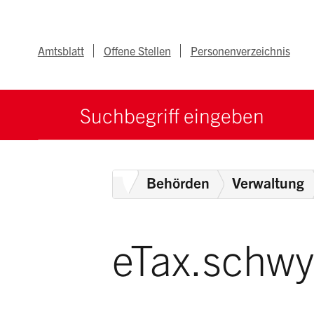
Navigieren im Ka
Schnellnavigation
Metanav
Amtsblatt
Offene Stellen
Personenverzeichnis
Suche starten
Suchbegriff
Home
Behörden
Verwaltung
eTax.schwy