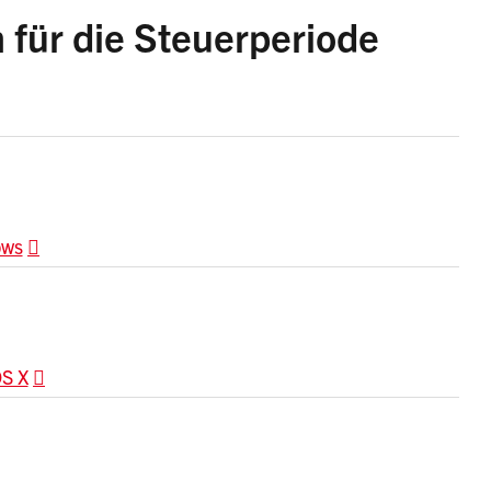
 für die Steuerperiode
ows
OS X