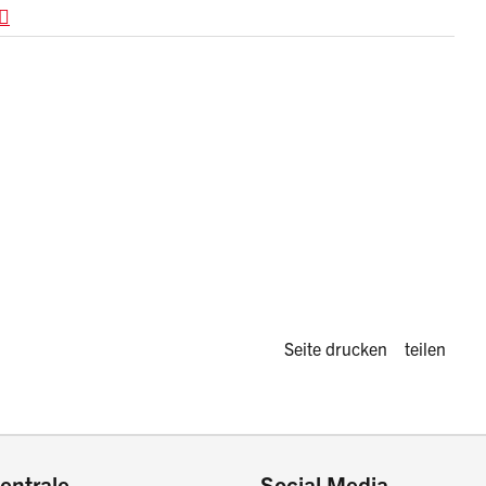
Diese Seite 
Seite drucken
teilen
entrale
Social Media