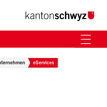
Hauptna
Breadcrumb
nternehmen
eServices