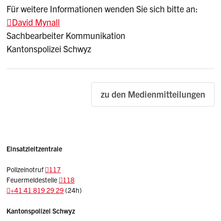
Für weitere Informationen wenden Sie sich bitte an:
David Mynall
Sachbearbeiter Kommunikation
Kantonspolizei Schwyz
zu den Medienmitteilungen
Einsatzleitzentrale
Polizeinotruf
117
Feuermeldestelle
118
+41 41 819 29 29
(24h)
Sidebar
Adresse
Kantonspolizei Schwyz