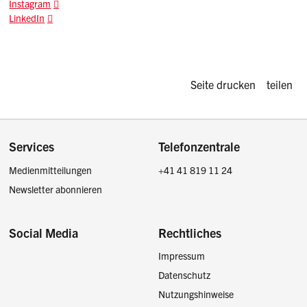
Instagram
LinkedIn
Diese Seite d
Seite drucken
teilen
Footer
Services
Telefonzentrale
Medienmitteilungen
+41 41 819 11 24
Newsletter abonnieren
Social Media
Rechtliches
Impressum
Facebook
Instagram
LinkedIn
Twitter / X
Datenschutz
Nutzungshinweise