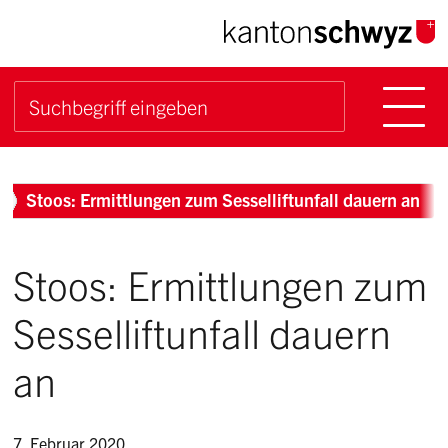
Navigieren im Kanton Sch
Schnellnavigation
Hauptn
Suche starten
Suchbegriff
Breadcrumb
Stoos: Ermittlungen zum Sesselliftunfall dauern an
Stoos: Ermittlungen zum
Sesselliftunfall dauern
an
7. Februar 2020