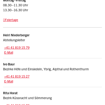
Montag–Freitag
08.30–11.30 Uhr
13.30–16.30 Uhr
Feiertage
Kontakte
Heiri
Niederberger
Abteilungsleiter
Zentrale:
+41 41 819 15 79
E-Mail: heiri.niederberger
@sz.ch
E-Mail
Ivo
Baur
Bezirke Höfe und Einsiedeln, Ybrig, Alpthal und Rothenthurm
Zentrale:
+41 41 819 15 27
E-Mail: ivo.baur
@sz.ch
E-Mail
Rita
Horat
Bezirk Küssnacht und Sömmerung
Tel.: