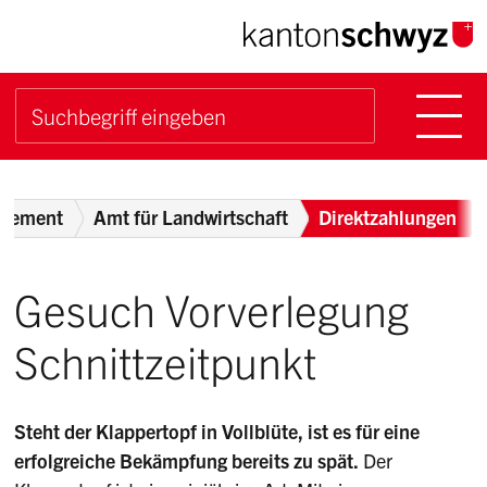
Navigieren im Kanton Sch
Schnellnavigation
Hauptn
Suche starten
Suchbegriff
Breadcrumb
rtement
Amt für Landwirtschaft
Direktzahlungen
Gesuch Vorverlegung
Schnittzeitpunkt
Steht der Klappertopf in Vollblüte, ist es für eine
erfolgreiche Bekämpfung bereits zu spät.
Der