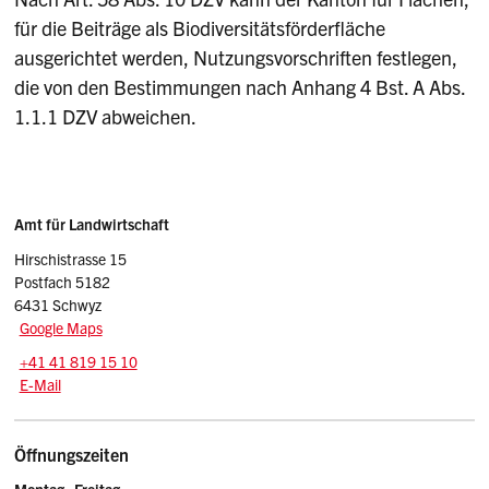
für die Beiträge als Biodiversitätsförderfläche
ausgerichtet werden, Nutzungsvorschriften festlegen,
die von den Bestimmungen nach Anhang 4 Bst. A Abs.
1.1.1 DZV abweichen.
Sidebar
Adresse
Amt für Landwirtschaft
Hirschistrasse 15
Postfach 5182
6431 Schwyz
Google Maps
Tel.:
+41 41 819 15 10
E-Mail: afl
@sz.ch
E-Mail
Öffnungszeiten