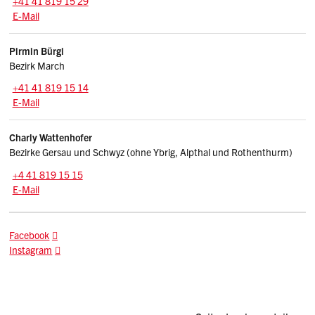
+41 41 819 15 29
E-Mail: rita.horat
@sz.ch
E-Mail
Pirmin
Bürgi
Bezirk March
Tel.:
+41 41 819 15 14
E-Mail: pirmin.buergi
@sz.ch
E-Mail
Charly
Wattenhofer
Bezirke Gersau und Schwyz (ohne Ybrig, Alpthal und Rothenthurm)
Zentrale:
+4 41 819 15 15
E-Mail: charly.wattenhofer
@sz.ch
E-Mail
Facebook
Instagram