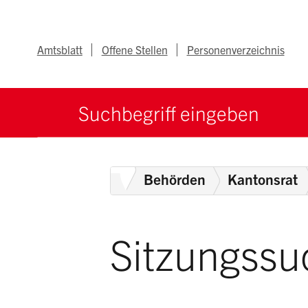
Navigieren im Ka
Schnellnavigation
Metanav
Amtsblatt
Offene Stellen
Personenverzeichnis
Suche starten
Suchbegriff
Home
Behörden
Kantonsrat
Sitzungssu