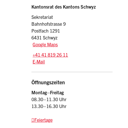
Sidebar
Adresse
Kantonsrat des Kantons Schwyz
Sekretariat
Bahnhofstrasse 9
Postfach 1291
6431 Schwyz
Google Maps
Tel.:
+41 41 819 26 11
E-Mail: kr
@sz.ch
E-Mail
Öffnungszeiten
Montag–Freitag
08.30–11.30 Uhr
13.30–16.30 Uhr
Feiertage