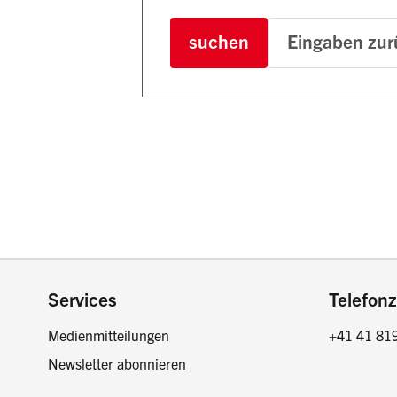
suchen
Eingaben zur
Footer
Services
Telefonz
Medienmitteilungen
+41 41 81
Newsletter abonnieren