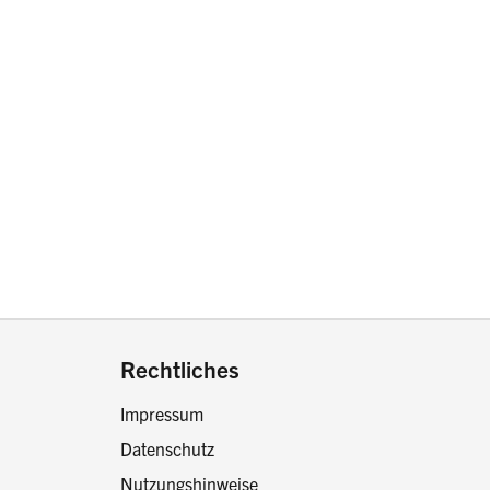
drucken oder teilen:
Rechtliches
Impressum
Datenschutz
Nutzungshinweise