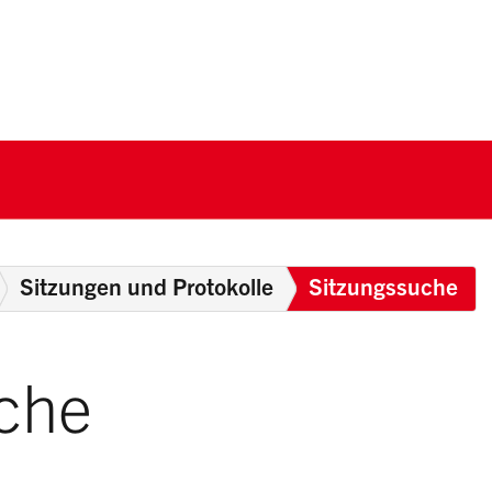
nton Schwyz
Breadcrumb
Sitzungen und Protokolle
Sitzungssuche
che