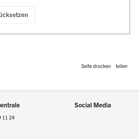
ücksetzen
Diese Seite 
Seite drucken
teilen
entrale
Social Media
9 11 24
Facebook
Instagram
LinkedIn
Twitter / X