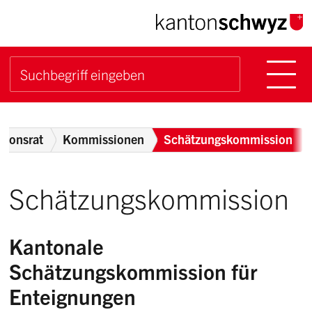
Navigieren im Kanton Sch
Schnellnavigation
Hauptn
Suche starten
Suchbegriff
Breadcrumb
ntonsrat
Kommissionen
Schätzungskommission
Schätzungskommission
Kantonale
Schätzungskommission für
Enteignungen