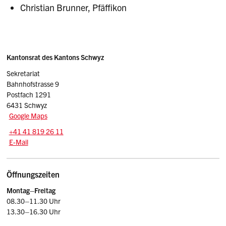
Christian Brunner, Pfäffikon
Sidebar
Adresse
Kantonsrat des Kantons Schwyz
Sekretariat
Bahnhofstrasse 9
Postfach 1291
6431 Schwyz
Google Maps
Tel.:
+41 41 819 26 11
E-Mail: kr
@sz.ch
E-Mail
Öffnungszeiten
Montag–Freitag
08.30–11.30 Uhr
13.30–16.30 Uhr