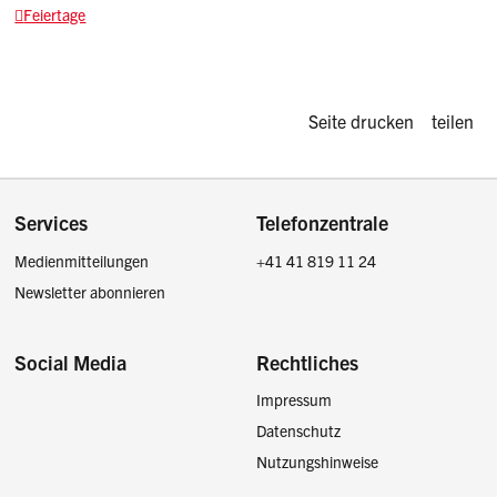
Feiertage
Diese Seite d
Seite drucken
teilen
Footer
Services
Telefonzentrale
Medienmitteilungen
+41 41 819 11 24
Newsletter abonnieren
Social Media
Rechtliches
Impressum
Facebook
Instagram
LinkedIn
Twitter / X
Datenschutz
Nutzungshinweise