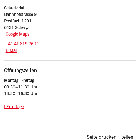
Sekretariat
Bahnhofstrasse 9
Postfach 1291
6431 Schwyz
Google Maps
Tel.:
+41 41 819 26 11
E-Mail: kr
@sz.ch
E-Mail
Öffnungszeiten
Montag–Freitag
08.30–11.30 Uhr
13.30–16.30 Uhr
Feiertage
Diese Seite d
Seite drucken
teilen