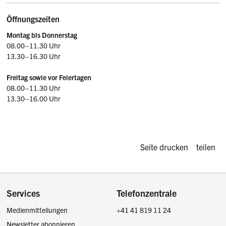
Öffnungszeiten
Montag bis Donnerstag
08.00–11.30 Uhr
13.30–16.30 Uhr
Freitag sowie vor Feiertagen
08.00–11.30 Uhr
13.30–16.00 Uhr
Diese Seite d
Seite drucken
teilen
Footer
Services
Telefonzentrale
Medienmitteilungen
+41 41 819 11 24
Newsletter abonnieren