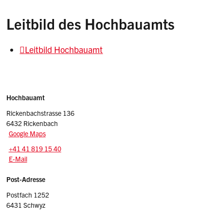
Leitbild des Hochbauamts
Leitbild Hochbauamt
Sidebar
Adressen
Hochbauamt
Rickenbachstrasse 136
6432 Rickenbach
Google Maps
Tel.:
+41 41 819 15 40
E-Mail: hba
@sz.ch
E-Mail
Post-Adresse
Postfach 1252
6431 Schwyz