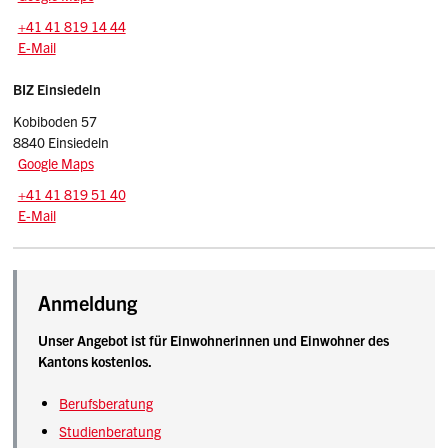
Tel.:
+41 41 819 14 44
E-Mail: goldau.biz
@sz.ch
E-Mail
BIZ Einsiedeln
Kobiboden 57
8840 Einsiedeln
Google Maps
Tel.:
+41 41 819 51 40
E-Mail: einsiedeln.biz
@sz.ch
E-Mail
Beschreibung Amt für Berufs- und Studienberatung ohne Amt
Anmeldung
Unser Angebot ist für Einwohnerinnen und Einwohner des
Kantons kostenlos.
Berufsberatung
Studienberatung