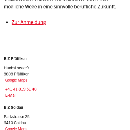
mögliche Wege in eine sinnvolle berufliche Zukunft.
Zur Anmeldung
Sidebar
Adressen
BIZ Pfäffikon
Huobstrasse 9
8808 Pfäffikon
Google Maps
Tel.:
+41 41 819 51 40
E-Mail: pfaeffikon.biz
@sz.ch
E-Mail
BIZ Goldau
Parkstrasse 25
6410 Goldau
Google Maps