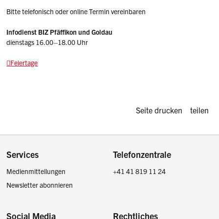
Bitte telefonisch oder online Termin vereinbaren
Infodienst BIZ Pfäffikon und Goldau
dienstags 16.00–18.00 Uhr
Feiertage
Diese Seite d
Seite drucken
teilen
Footer
Services
Telefonzentrale
Medienmitteilungen
+41 41 819 11 24
Newsletter abonnieren
Social Media
Rechtliches