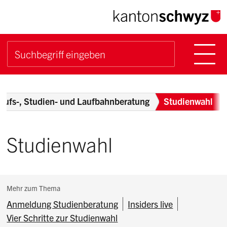
Navigieren im Kanton Sch
Schnellnavigation
Hauptn
Suche starten
Suchbegriff
Breadcrumb
erufs-, Studien- und Laufbahnberatung
Studienwahl
Studienwahl
Subnavigation:
Mehr zum Thema
Anmeldung Studienberatung
Insiders live
Vier Schritte zur Studienwahl