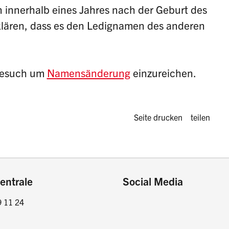
 innerhalb eines Jahres nach der Geburt des
lären, dass es den Ledignamen des anderen
 Gesuch um
Namensänderung
einzureichen.
Diese Seite 
Seite drucken
teilen
entrale
Social Media
9 11 24
Facebook
Instagram
LinkedIn
Twitter / X