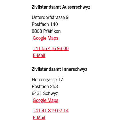
Sidebar
Adressen
Zivilstandsamt Ausserschwyz
Unterdorfstrasse 9
Postfach 140
8808 Pfäffikon
Google Maps
Tel.:
+41 55 416 93 00
E-Mail: zivilstandsamt
@freienbach.ch
E-Mail
Zivilstandsamt Innerschwyz
Herrengasse 17
Postfach 253
6431 Schwyz
Google Maps
Tel.:
+41 41 819 07 14
E-Mail: zivilstandsamt
@gemeindeschwyz.ch
E-Mail