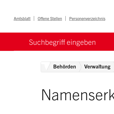
Navigieren im Ka
Schnellnavigation
Metanav
Amtsblatt
Offene Stellen
Personenverzeichnis
Suche starten
Suchbegriff
Home
Behörden
Verwaltung
Namenserk