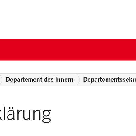
nton Schwyz
Departement des Innern
Departementssekre
lärung