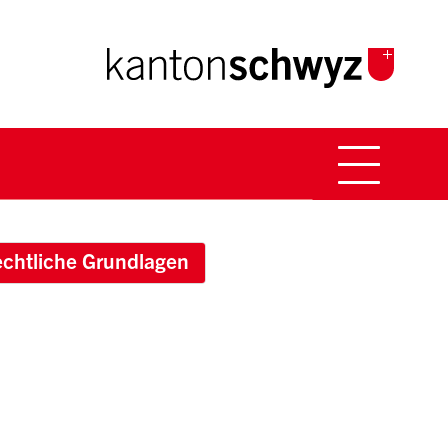
Hauptna
Breadcrumb
chtliche Grundlagen