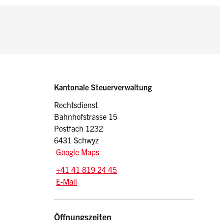
Sidebar
Adresse
Kantonale Steuerverwaltung
Rechtsdienst
Bahnhofstrasse 15
Postfach 1232
6431 Schwyz
Google Maps
Tel.:
+41 41 819 24 45
E-Mail: rd.stv
@sz.ch
E-Mail
Öffnungszeiten