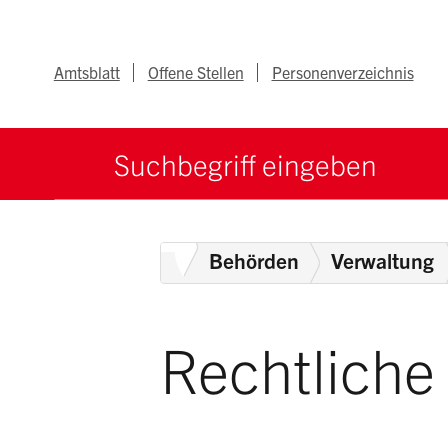
Navigieren im Ka
Schnellnavigation
Metanav
Amtsblatt
Offene Stellen
Personenverzeichnis
Suche starten
Suchbegriff
Home
Behörden
Verwaltung
Rechtliche