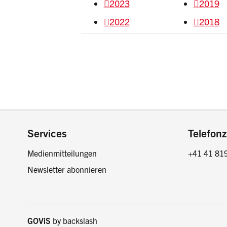
2023
2019
2022
2018
Footer
Services
Telefonz
Medienmitteilungen
+41 41 81
Newsletter abonnieren
GOViS
by
backslash