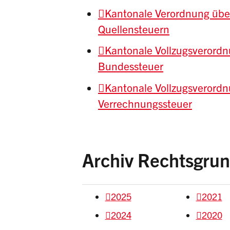
Kantonale Verordnung übe
Quellensteuern
Kantonale Vollzugsverordn
Bundessteuer
Kantonale Vollzugsverord
Verrechnungssteuer
Archiv Rechtsgru
2025
2021
2024
2020