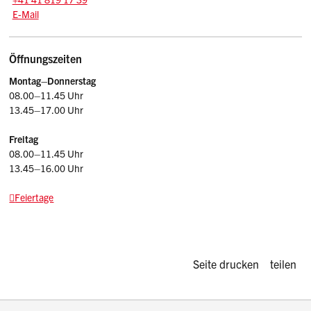
E-Mail: rd.stv
@sz.ch
E-Mail
Öffnungszeiten
Montag–
Donnerstag
08.00–11.45 Uhr
13.45–17.00 Uhr
Freitag
08.00–11.45 Uhr
13.45–16.00 Uhr
Feiertage
Diese Seite d
Seite drucken
teilen