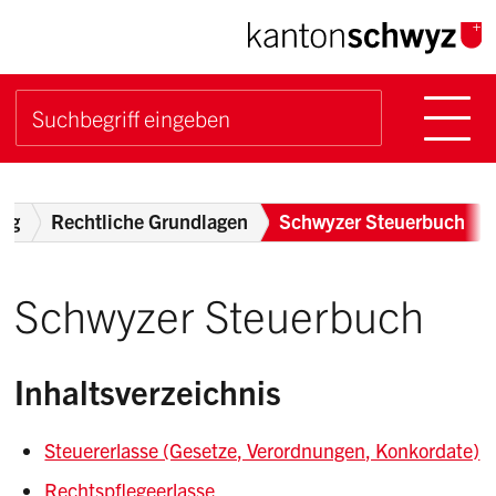
Navigieren im Kanton Sch
Schnellnavigation
Hauptn
Suche starten
Suchbegriff
Breadcrumb
ung
Rechtliche Grundlagen
Schwyzer Steuerbuch
Schwyzer Steuerbuch
Inhaltsverzeichnis
Steuererlasse (Gesetze, Verordnungen, Konkordate)
Rechtspflegeerlasse