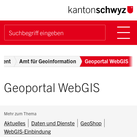
Navigieren im Kanton Sch
Schnellnavigation
Hauptn
Suche starten
Suchbegriff
Breadcrumb
ment
Amt für Geoinformation
Geoportal WebGIS
Geoportal WebGIS
Subnavigation:
Mehr zum Thema
Aktuelles
Daten und Dienste
GeoShop
WebGIS-Einbindung