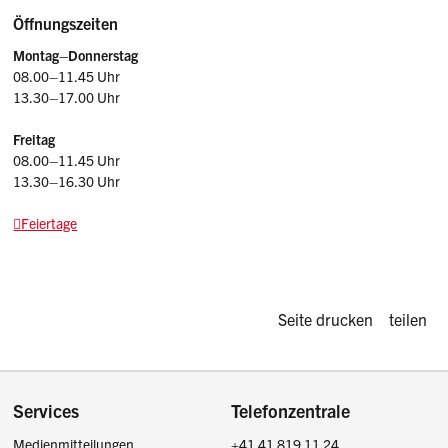
Öffnungszeiten
Montag–Donnerstag
08.00–11.45 Uhr
13.30–17.00 Uhr
Freitag
08.00–11.45 Uhr
13.30–16.30 Uhr
Feiertage
Diese Seite d
Seite drucken
teilen
Footer
Services
Telefonzentrale
Medienmitteilungen
+41 41 819 11 24