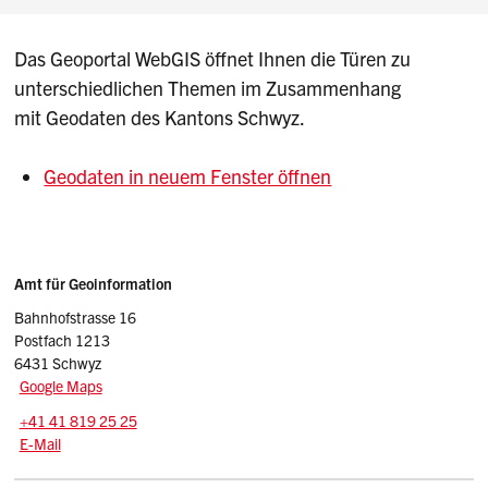
Das Geoportal WebGIS öffnet Ihnen die Türen zu
unterschiedlichen Themen im Zusammenhang
mit Geodaten des Kantons Schwyz.
Geodaten in neuem Fenster öffnen
Sidebar
Adresse
Amt für Geoinformation
Bahnhofstrasse 16
Postfach 1213
6431 Schwyz
Google Maps
Tel.:
+41 41 819 25 25
E-Mail: geoportal
@sz.ch
E-Mail