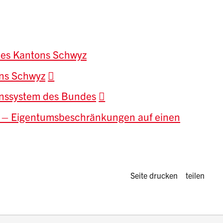
es Kantons Schwyz
ns Schwyz
onssystem des Bundes
r – Eigentumsbeschränkungen auf einen
Diese Seite 
Seite drucken
teilen