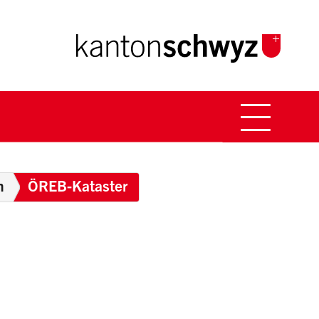
Hauptna
Breadcrumb
n
ÖREB-Kataster