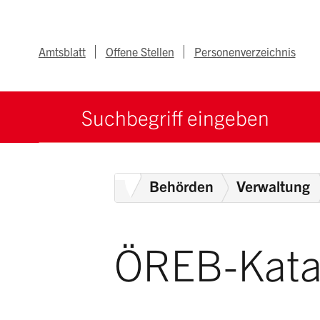
Navigieren im Ka
Schnellnavigation
Metanav
Amtsblatt
Offene Stellen
Personenverzeichnis
Suche starten
Suchbegriff
Home
Behörden
Verwaltung
ÖREB-Kata