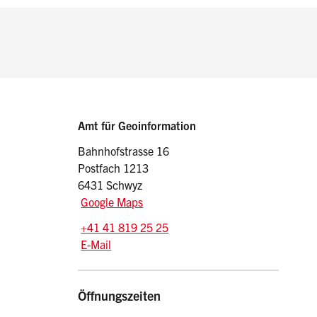
Sidebar
Adresse
Amt für Geoinformation
Bahnhofstrasse 16
Postfach 1213
6431 Schwyz
Google Maps
Tel.:
+41 41 819 25 25
E-Mail: agi
@sz.ch
E-Mail
Öffnungszeiten