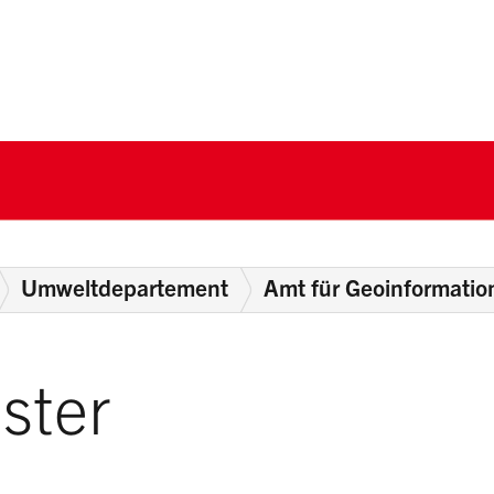
nton Schwyz
Umweltdepartement
Amt für Geoinformatio
ster