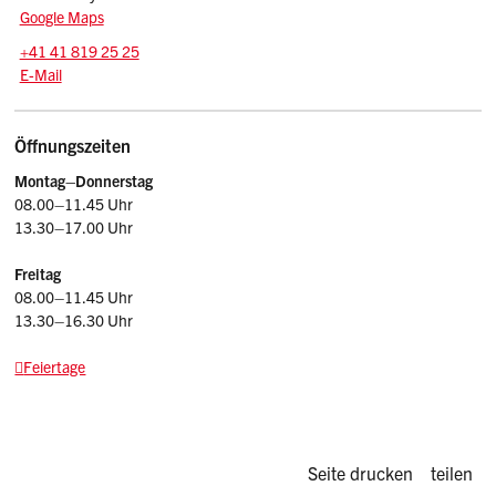
Google Maps
Tel.:
+41 41 819 25 25
E-Mail: agi
@sz.ch
E-Mail
Öffnungszeiten
Montag–Donnerstag
08.00–11.45 Uhr
13.30–17.00 Uhr
Freitag
08.00–11.45 Uhr
13.30–16.30 Uhr
Feiertage
Diese Seite d
Seite drucken
teilen