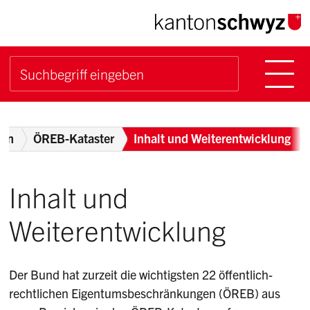
Navigieren im Kanton Sch
Schnellnavigation
Hauptn
Suche starten
Suchbegriff
Breadcrumb
ion
ÖREB-Kataster
Inhalt und Weiterentwicklung
Inhalt und
Weiterentwicklung
Der Bund hat zurzeit die wichtigsten 22 öffentlich-
rechtlichen Eigentumsbeschränkungen (ÖREB) aus