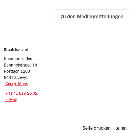
zu den Medienmitteilungen
Sidebar
Adresse
Staatskanzlei
Kommunikation
Bahnhofstrasse 14
Postfach 1260
6431 Schwyz
Google Maps
Tel.:
+41 41 819 26 02
E-Mail: info
@sz.ch
E-Mail
Diese Seite d
Seite drucken
teilen