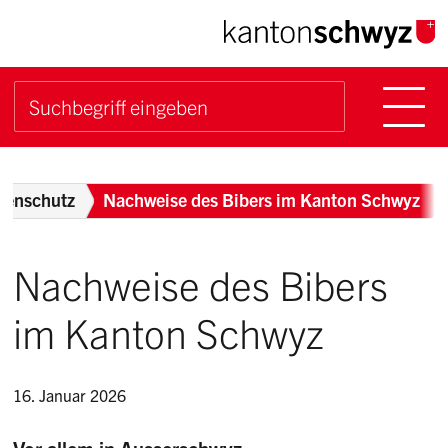
Navigieren im Kanton Sch
Schnellnavigation
Hauptn
Suche starten
Suchbegriff
Breadcrumb
tenschutz
Nachweise des Bibers im Kanton Schwyz
Nachweise des Bibers
im Kanton Schwyz
16. Januar 2026