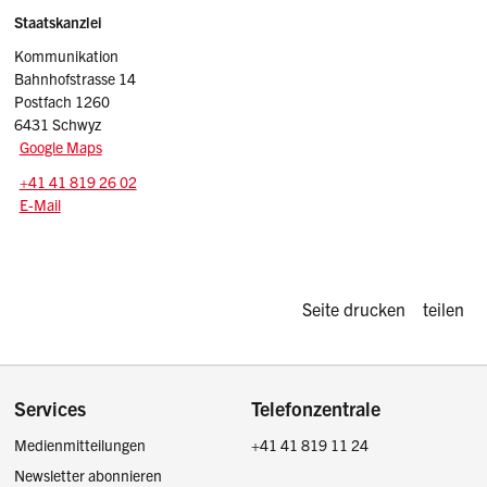
Sidebar
Adresse
Staatskanzlei
Kommunikation
Bahnhofstrasse 14
Postfach 1260
6431 Schwyz
Google Maps
Tel.:
+41 41 819 26 02
E-Mail: info
@sz.ch
E-Mail
Diese Seite d
Seite drucken
teilen
Footer
Services
Telefonzentrale
Medienmitteilungen
+41 41 819 11 24
Newsletter abonnieren