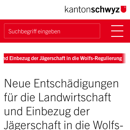
Navigieren im Kanton Sch
Schnellnavigation
Hauptn
Suche starten
Suchbegriff
Breadcrumb
und Einbezug der Jägerschaft in die Wolfs-Regulierung
Neue Entschädigungen
für die Landwirtschaft
und Einbezug der
Jägerschaft in die Wolfs-