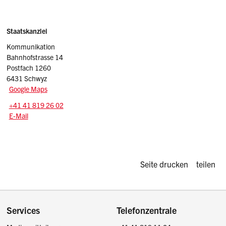
Sidebar
Adresse
Staatskanzlei
Kommunikation
Bahnhofstrasse 14
Postfach 1260
6431 Schwyz
Google Maps
Tel.:
+41 41 819 26 02
E-Mail: info
@sz.ch
E-Mail
Diese Seite d
Seite drucken
teilen
Footer
Services
Telefonzentrale