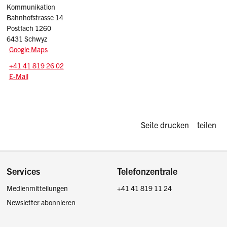
Kommunikation
Bahnhofstrasse 14
Postfach 1260
6431 Schwyz
Google Maps
Tel.:
+41 41 819 26 02
E-Mail: info
@sz.ch
E-Mail
Diese Seite d
Seite drucken
teilen
Footer
Services
Telefonzentrale
Medienmitteilungen
+41 41 819 11 24
Newsletter abonnieren