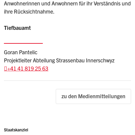
Anwohnerinnen und Anwohnern für ihr Verständnis und
ihre Rücksichtnahme.
Tiefbauamt
Goran Pantelic
Projektleiter Abteilung Strassenbau Innerschwyz
+41 41 819 25 63
zu den Medienmitteilungen
Sidebar
Adresse
Staatskanzlei