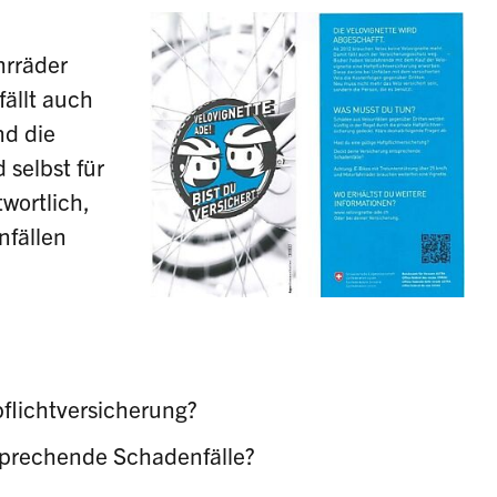
hrräder
fällt auch
nd die
 selbst für
wortlich,
nfällen
pflichtversicherung?
sprechende Schadenfälle?