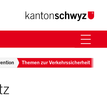
Hauptna
Breadcrumb
ention
Themen zur Verkehrssicherheit
tz