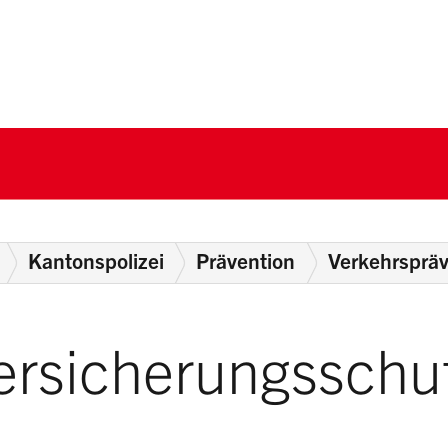
nton Schwyz
Kantonspolizei
Prävention
Verkehrspräv
Versicherungsschu