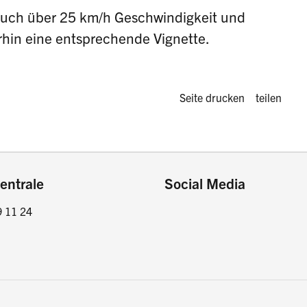
 auch über 25 km/h Geschwindigkeit und
hin eine entsprechende Vignette.
Diese Seite 
Seite drucken
teilen
entrale
Social Media
9 11 24
Facebook
Instagram
LinkedIn
Twitter / X