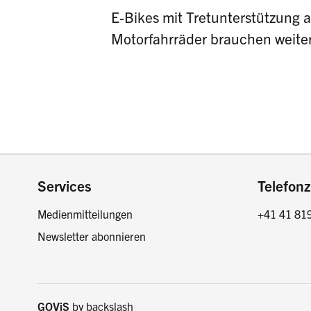
E-Bikes mit Tretunterstützung
Motorfahrräder brauchen weiter
Footer
Services
Telefonz
Medienmitteilungen
+41 41 81
Newsletter abonnieren
GOViS
by
backslash