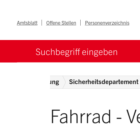
Navigieren im Ka
Schnellnavigation
Metanav
Amtsblatt
Offene Stellen
Personenverzeichnis
Suche starten
Suchbegriff
örden
Verwaltung
Sicherheitsdepartement
Fahrrad - 