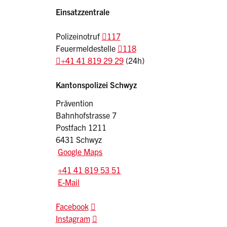
Einsatzzentrale
Polizeinotruf
117
Feuermeldestelle
118
+41 41 819 29 29
(24h)
Sidebar
Adresse
Kantonspolizei Schwyz
Prävention
Bahnhofstrasse 7
Postfach 1211
6431 Schwyz
Google Maps
Tel.:
+41 41 819 53 51
E-Mail: praevention.kapo
@sz.ch
E-Mail
Facebook
Instagram