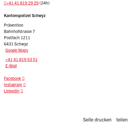
+41 41 819 29 29
(24h)
Sidebar
Adresse
Kantonspolizei Schwyz
Prävention
Bahnhofstrasse 7
Postfach 1211
6431 Schwyz
Google Maps
Tel.:
+41 41 819 53 51
E-Mail: praevention.kapo
@sz.ch
E-Mail
Facebook
Instagram
LinkedIn
Diese Seite d
Seite drucken
teilen