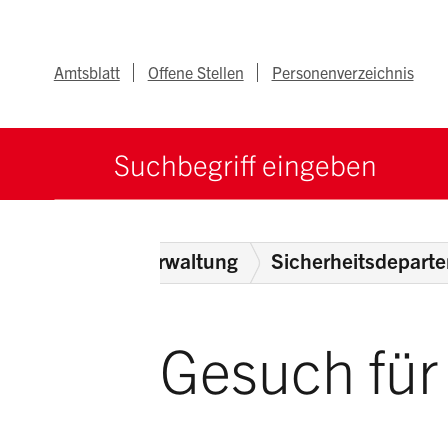
Navigieren im Ka
Schnellnavigation
Metanav
Amtsblatt
Offene Stellen
Personenverzeichnis
Suche starten
Suchbegriff
ome
Behörden
Verwaltung
Sicherheitsdepart
Gesuch für