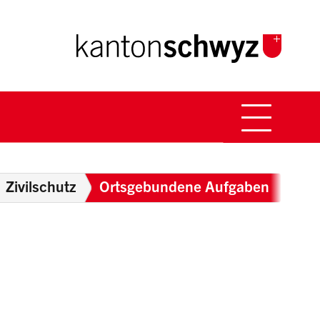
Hauptna
Breadcrumb
Zivilschutz
Ortsgebundene Aufgaben