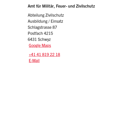
Sidebar
Adresse
Amt für Militär, Feuer- und Zivilschutz
Abteilung Zivilschutz
Ausbildung / Einsatz
Schlagstrasse 87
Postfach 4215
6431 Schwyz
Google Maps
Tel.:
+41 41 819 22 18
E-Mail: zivilschutz
@sz.ch
E-Mail