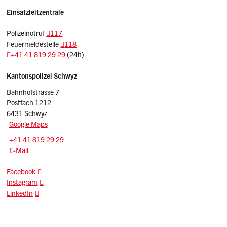
Einsatzleitzentrale
Polizeinotruf
117
Feuermeldestelle
118
+41 41 819 29 29
(24h)
Sidebar
Adresse
Kantonspolizei Schwyz
Bahnhofstrasse 7
Postfach 1212
6431 Schwyz
Google Maps
Tel.:
+41 41 819 29 29
E-Mail: kapo
@sz.ch
E-Mail
Facebook
Instagram
LinkedIn