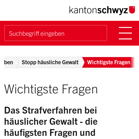
Navigieren im Kanton Sch
Schnellnavigation
Hauptn
Suche starten
Suchbegriff
Breadcrumb
gaben
Stopp häusliche Gewalt
Wichtigste Fragen
Wichtigste Fragen
Das Strafverfahren bei
häuslicher Gewalt - die
häufigsten Fragen und