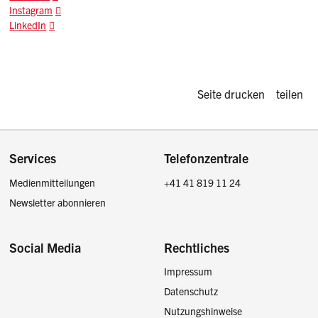
Instagram
LinkedIn
Diese Seite d
Seite drucken
teilen
Footer
Services
Telefonzentrale
Medienmitteilungen
+41 41 819 11 24
Newsletter abonnieren
Social Media
Rechtliches
Impressum
Facebook
Instagram
LinkedIn
Twitter / X
Datenschutz
Nutzungshinweise