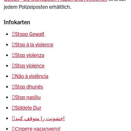
jedem Polizeiposten erhältlich.
Infokarten
Stopp Gewalt
Stop à la violence
Stop violenza
Stop violence
Não à violência
Stop dhunës
Stop nasilju
Siddete Dur
خشونت را متوقف کنید!
Спрете насилието!