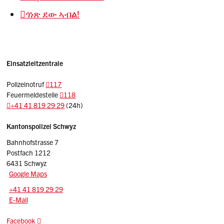
ጎነጽ ደው ኣብል!
Einsatzleitzentrale
Polizeinotruf
117
Feuermeldestelle
118
+41 41 819 29 29
(24h)
Sidebar
Adresse
Kantonspolizei Schwyz
Bahnhofstrasse 7
Postfach 1212
6431 Schwyz
Google Maps
Tel.:
+41 41 819 29 29
E-Mail: kapo
@sz.ch
E-Mail
Facebook