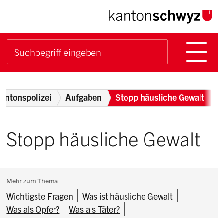
Navigieren im Kanton Sch
Schnellnavigation
Hauptn
Suche starten
Suchbegriff
Breadcrumb
antonspolizei
Aufgaben
Stopp häusliche Gewalt
Stopp häusliche Gewalt
Subnavigation:
Mehr zum Thema
Wichtigste Fragen
Was ist häusliche Gewalt
Was als Opfer?
Was als Täter?