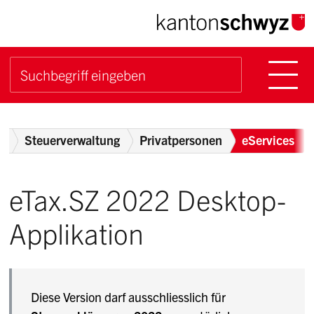
Navigieren im Kanton Sch
Schnellnavigation
Hauptn
Suche starten
Suchbegriff
Breadcrumb
t
Steuerverwaltung
Privatpersonen
eServices
eTax.SZ 2022 Desktop-
Applikation
Diese Version darf ausschliesslich für