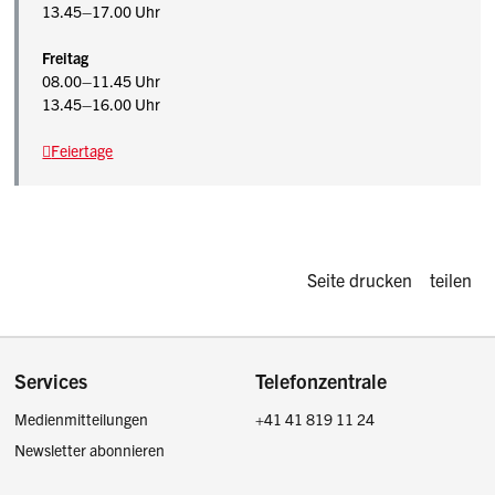
13.45–17.00 Uhr
Freitag
08.00–11.45 Uhr
13.45–16.00 Uhr
Feiertage
Diese Seite d
Seite drucken
teilen
Footer
Services
Telefonzentrale
Medienmitteilungen
+41 41 819 11 24
Newsletter abonnieren