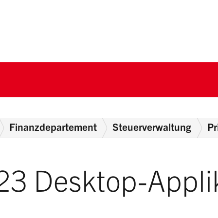
nton Schwyz
Finanzdepartement
Steuerverwaltung
Pr
23 Desktop-Appli