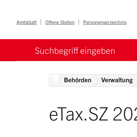
Navigieren im Ka
Schnellnavigation
Metanav
Amtsblatt
Offene Stellen
Personenverzeichnis
Suche starten
Suchbegriff
Home
Behörden
Verwaltung
eTax.SZ 20