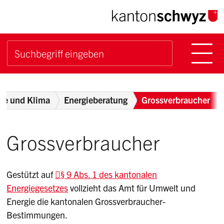
Navigieren im Kanton Sch
Schnellnavigation
Hauptn
Suche starten
Suchbegriff
Breadcrumb
gie und Klima
Energieberatung
Grossverbraucher
Grossverbraucher
Gestützt auf
§ 9 Abs. 1 des kantonalen
Energiegesetzes
vollzieht das Amt für Umwelt und
Energie die kantonalen Grossverbraucher-
Bestimmungen.