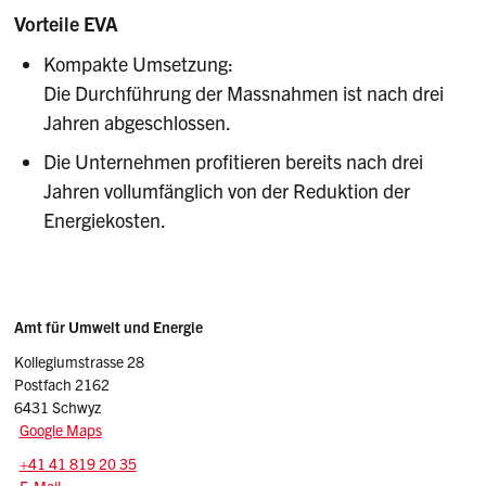
Vorteile EVA
Kompakte Umsetzung:
Die Durchführung der Massnahmen ist nach drei
Jahren abgeschlossen.
Die Unternehmen profitieren bereits nach drei
Jahren vollumfänglich von der Reduktion der
Energiekosten.
Sidebar
Adresse
Amt für Umwelt und Energie
Kollegiumstrasse 28
Postfach 2162
6431 Schwyz
Google Maps
Tel.:
+41 41 819 20 35
E-Mail: afu
@sz.ch