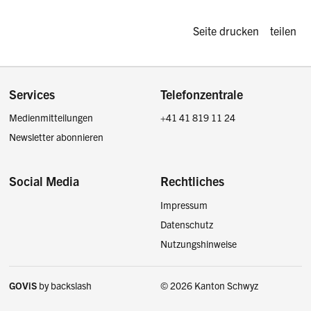
Diese Seite d
Seite drucken
teilen
Footer
Services
Telefonzentrale
Medienmitteilungen
+41 41 819 11 24
Newsletter abonnieren
Social Media
Rechtliches
Impressum
Facebook
Instagram
LinkedIn
Twitter / X
Datenschutz
Nutzungshinweise
GOViS
by
backslash
© 2026 Kanton Schwyz