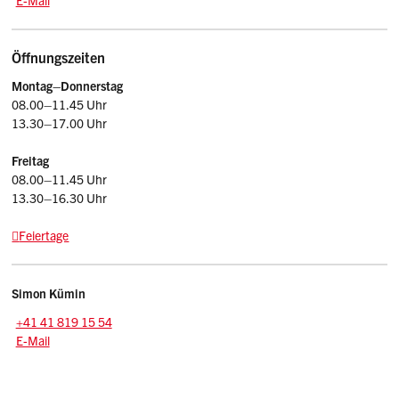
E-Mail
Öffnungszeiten
Montag–Donnerstag
08.00–11.45 Uhr
13.30–17.00 Uhr
Freitag
08.00–11.45 Uhr
13.30–16.30 Uhr
Feiertage
Kontakt
Simon
Kümin
Zentrale:
+41 41 819 15 54
E-Mail: simon.kuemin
@sz.ch
E-Mail