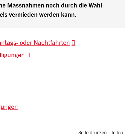
che Massnahmen noch durch die Wahl
tels vermieden werden kann.
nntags- oder Nachtfahrten
lligungen
igungen
Diese Seite 
Seite drucken
teilen