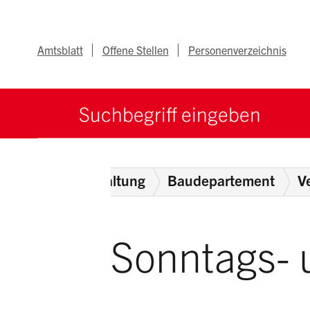
Navigieren im Ka
Schnellnavigation
Metanav
Amtsblatt
Offene Stellen
Personenverzeichnis
Suche starten
Suchbegriff
e
ehörden
Verwaltung
Baudepartement
V
Sonntags- 