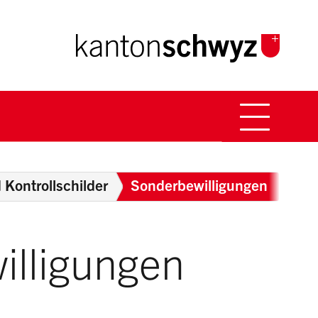
Hauptna
Breadcrumb
Kontrollschilder
Sonderbewilligungen
illigungen