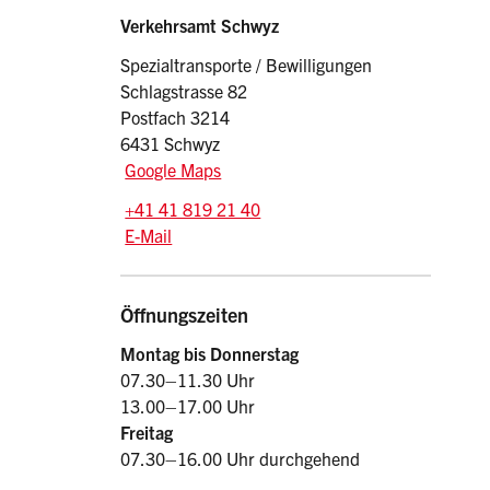
Sidebar
Adresse
Verkehrsamt Schwyz
Spezialtransporte / Bewilligungen
Schlagstrasse 82
Postfach 3214
6431 Schwyz
Google Maps
Tel.:
+41 41 819 21 40
E-Mail: sobe.vasz
@sz.ch
E-Mail
Öffnungszeiten
Montag bis Donnerstag
07.30–11.30 Uhr
13.00–17.00 Uhr
Freitag
07.30–16.00 Uhr durchgehend