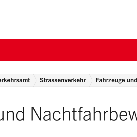
nton Schwyz
erkehrsamt
Strassenverkehr
Fahrzeuge und 
und Nachtfahrbew