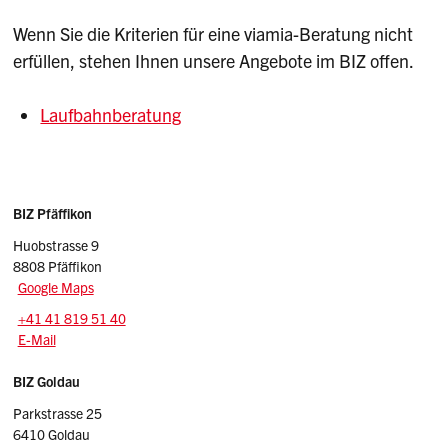
Wenn Sie die Kriterien für eine viamia-Beratung nicht
erfüllen, stehen Ihnen unsere Angebote im BIZ offen.
Laufbahnberatung
Sidebar
Adressen
BIZ Pfäffikon
Huobstrasse 9
8808 Pfäffikon
Google Maps
Tel.:
+41 41 819 51 40
E-Mail: pfaeffikon.biz
@sz.ch
E-Mail
BIZ Goldau
Parkstrasse 25
6410 Goldau