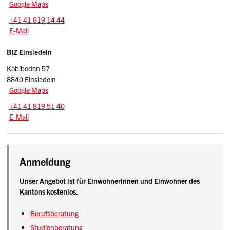
Google Maps
Tel.:
+41 41 819 14 44
E-Mail: goldau.biz
@sz.ch
E-Mail
BIZ Einsiedeln
Kobiboden 57
8840 Einsiedeln
Google Maps
Tel.:
+41 41 819 51 40
E-Mail: einsiedeln.biz
@sz.ch
E-Mail
Beschreibung Amt für Berufs- und Studienberatung ohne Amt
Anmeldung
Unser Angebot ist für Einwohnerinnen und Einwohner des
Kantons kostenlos.
Berufsberatung
Studienberatung