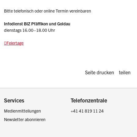
Bitte telefonisch oder online Termin vereinbaren
Infodienst BIZ Pfäffikon und Goldau
dienstags 16.00–18.00 Uhr
Feiertage
Diese Seite d
Seite drucken
teilen
Footer
Services
Telefonzentrale
Medienmitteilungen
+41 41 819 11 24
Newsletter abonnieren