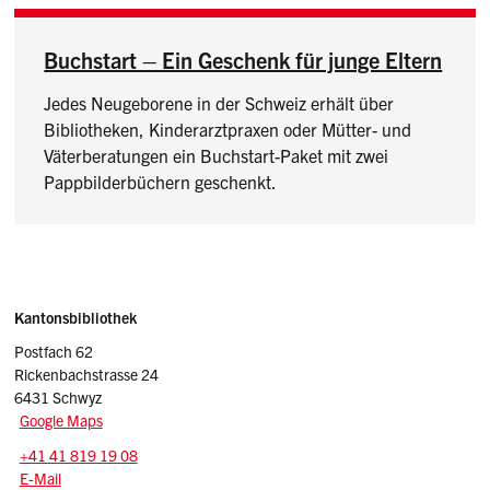
Buchstart – Ein Geschenk für junge Eltern
Jedes Neugeborene in der Schweiz erhält über
Bibliotheken, Kinderarztpraxen oder Mütter- und
Väterberatungen ein Buchstart-Paket mit zwei
Pappbilderbüchern geschenkt.
Sidebar
Adresse
Kantonsbibliothek
Postfach 62
Rickenbachstrasse 24
6431 Schwyz
Google Maps
Tel.:
+41 41 819 19 08
E-Mail: kantonsbibliothek
@sz.ch
E-Mail