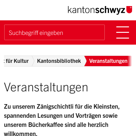
Navigieren im Kanton Sch
Schnellnavigation
Hauptn
Suche starten
Suchbegriff
Breadcrumb
t für Kultur
Kantonsbibliothek
Veranstaltungen
Veranstaltungen
Zu unserem Zänigschichtli für die Kleinsten,
spannenden Lesungen und Vorträgen sowie
unserem Bücherkaffee sind alle herzlich
willkommen.