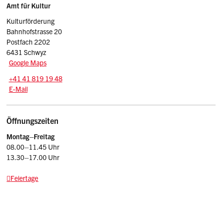
Sidebar
Adresse
Amt für Kultur
Kulturförderung
Bahnhofstrasse 20
Postfach 2202
6431 Schwyz
Google Maps
Tel.:
+41 41 819 19 48
E-Mail: kulturfoerderung.afk
@sz.ch
E-Mail
Öffnungszeiten
Montag–Freitag
08.00–11.45 Uhr
13.30–17.00 Uhr
Feiertage