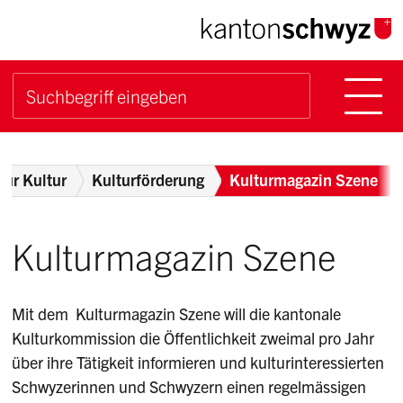
Navigieren im Kanton Sch
Schnellnavigation
Hauptn
Suche starten
Suchbegriff
Breadcrumb
für Kultur
Kulturförderung
Kulturmagazin Szene
Kulturmagazin Szene
Mit dem Kulturmagazin Szene will die kantonale
Kulturkommission die Öffentlichkeit zweimal pro Jahr
über ihre Tätigkeit informieren und kulturinteressierten
Schwyzerinnen und Schwyzern einen regelmässigen