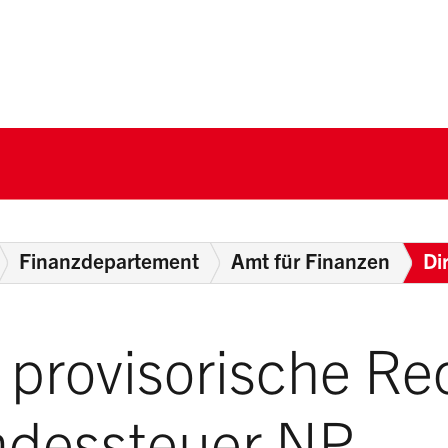
nton Schwyz
Finanzdepartement
Amt für Finanzen
Di
provisorische R
ndessteuer NP