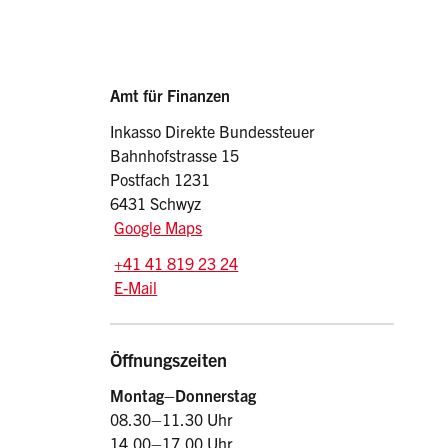
Sidebar
Adresse
Amt für Finanzen
Inkasso Direkte Bundessteuer
Bahnhofstrasse 15
Postfach 1231
6431 Schwyz
Google Maps
Tel.:
+41 41 819 23 24
E-Mail: dbst
@sz.ch
E-Mail
Öffnungszeiten
Montag–Donnerstag
08.30–11.30 Uhr
14.00–17.00 Uhr