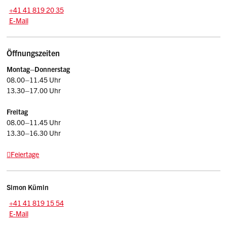
Tel.:
+41 41 819 20 35
E-Mail: afu
@sz.ch
E-Mail
Öffnungszeiten
Montag–Donnerstag
08.00–11.45 Uhr
13.30–17.00 Uhr
Freitag
08.00–11.45 Uhr
13.30–16.30 Uhr
Feiertage
Kontakt
Simon
Kümin
Zentrale:
+41 41 819 15 54
E-Mail: simon.kuemin
@sz.ch
E-Mail