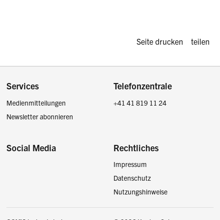
Diese Seite d
Seite drucken
teilen
Footer
Services
Telefonzentrale
Medienmitteilungen
+41 41 819 11 24
Newsletter abonnieren
Social Media
Rechtliches
Impressum
Facebook
Instagram
LinkedIn
Twitter / X
Datenschutz
Nutzungshinweise