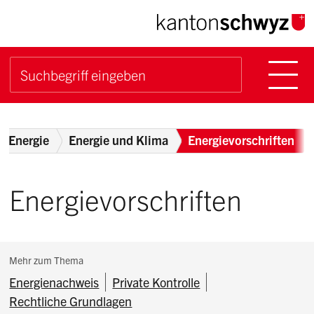
Navigieren im Kanton Sch
Schnellnavigation
Hauptn
Suche starten
Suchbegriff
Breadcrumb
d Energie
Energie und Klima
Energievorschriften
Energievorschriften
Subnavigation:
Mehr zum Thema
Energienachweis
Private Kontrolle
Rechtliche Grundlagen