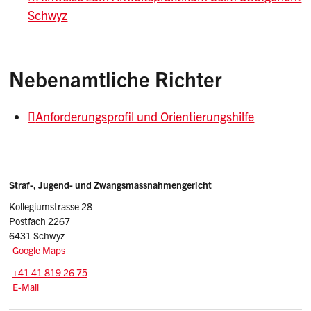
Schwyz
Nebenamtliche Richter
Anforderungsprofil und Orientierungshilfe
Sidebar
Adresse
Straf-, Jugend- und Zwangsmassnahmengericht
Kollegiumstrasse 28
Postfach 2267
6431 Schwyz
Google Maps
Tel.:
+41 41 819 26 75
E-Mail: info
@strafgericht-sz.ch
E-Mail