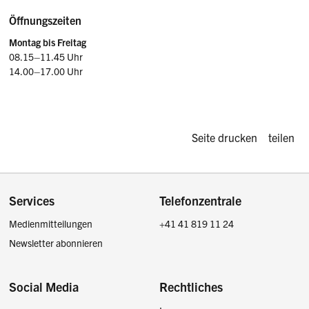
Öffnungszeiten
Montag bis Freitag
08.15–11.45 Uhr
14.00–17.00 Uhr
Diese Seite d
Seite drucken
teilen
Footer
Services
Telefonzentrale
Medienmitteilungen
+41 41 819 11 24
Newsletter abonnieren
Social Media
Rechtliches