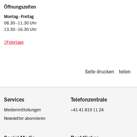
Öffnungszeiten
Montag–Freitag
08.30–11.30 Uhr
13.30–16.30 Uhr
Feiertage
Diese Seite d
Seite drucken
teilen
Footer
Services
Telefonzentrale
Medienmitteilungen
+41 41 819 11 24
Newsletter abonnieren