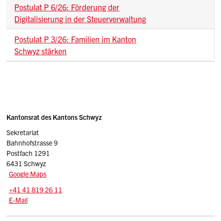
Postulat P 6/26: Förderung der
Digitalisierung in der Steuerverwaltung
Postulat P 3/26: Familien im Kanton
Schwyz stärken
Sidebar
Adresse
Kantonsrat des Kantons Schwyz
Sekretariat
Bahnhofstrasse 9
Postfach 1291
6431 Schwyz
Google Maps
Tel.:
+41 41 819 26 11
E-Mail: kr
@sz.ch
E-Mail