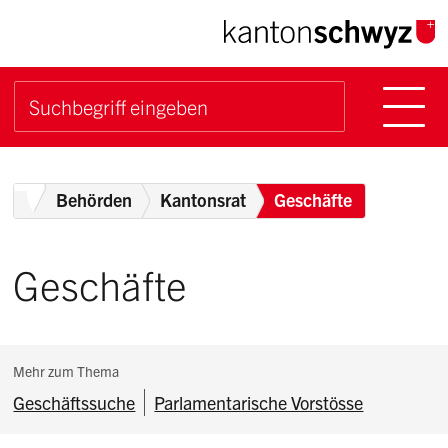
Navigieren im Kanton Sch
Schnellnavigation
Hauptn
Suche starten
Suchbegriff
Breadcrumb
Home
Behörden
Kantonsrat
Geschäfte
Geschäfte
Subnavigation:
Mehr zum Thema
Geschäftssuche
Parlamentarische Vorstösse