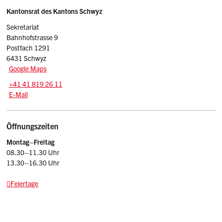
Sidebar
Adresse
Kantonsrat des Kantons Schwyz
Sekretariat
Bahnhofstrasse 9
Postfach 1291
6431 Schwyz
Google Maps
Tel.:
+41 41 819 26 11
E-Mail: kr
@sz.ch
E-Mail
Öffnungszeiten
Montag–Freitag
08.30–11.30 Uhr
13.30–16.30 Uhr
Feiertage