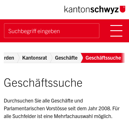
Navigieren im Kanton Sch
Schnellnavigation
Hauptn
Suche starten
Suchbegriff
Breadcrumb
hörden
Kantonsrat
Geschäfte
Geschäftssuche
Geschäftssuche
Durchsuchen Sie alle Geschäfte und
Parlamentarischen Vorstösse seit dem Jahr 2008. Für
alle Suchfelder ist eine Mehrfachauswahl möglich.