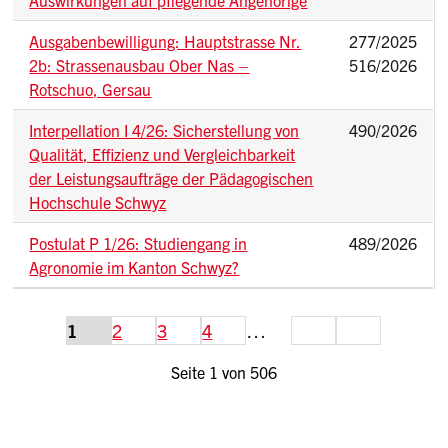
Ausgabenbewilligung: Hauptstrasse Nr.
277/2025
2b: Strassenausbau Ober Nas –
516/2026
Rotschuo, Gersau
Interpellation I 4/26: Sicherstellung von
490/2026
Qualität, Effizienz und Vergleichbarkeit
der Leistungsaufträge der Pädagogischen
Hochschule Schwyz
Postulat P 1/26: Studiengang in
489/2026
Agronomie im Kanton Schwyz?
weiter
Ende
1
2
3
4
…
Seite 1 von 506