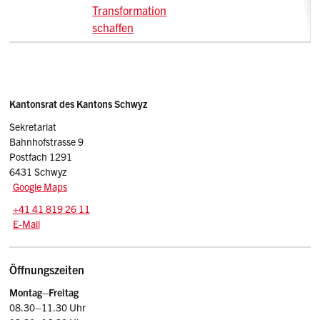
Transformation
schaffen
Sidebar
Adresse
Kantonsrat des Kantons Schwyz
Sekretariat
Bahnhofstrasse 9
Postfach 1291
6431 Schwyz
Google Maps
Tel.:
+41 41 819 26 11
E-Mail: kr
@sz.ch
E-Mail
Öffnungszeiten
Montag–Freitag
08.30–11.30 Uhr