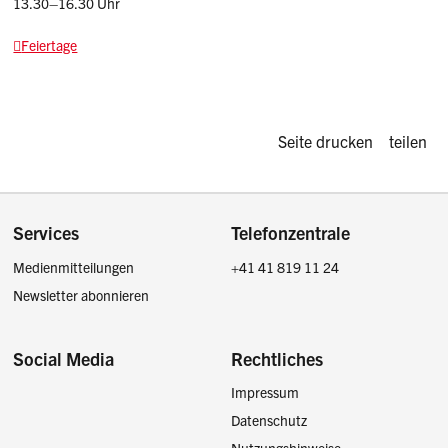
13.30–16.30 Uhr
Feiertage
Diese Seite d
Seite drucken
teilen
Footer
Services
Telefonzentrale
Medienmitteilungen
+41 41 819 11 24
Newsletter abonnieren
Social Media
Rechtliches
Impressum
Facebook
Instagram
LinkedIn
Twitter / X
Datenschutz