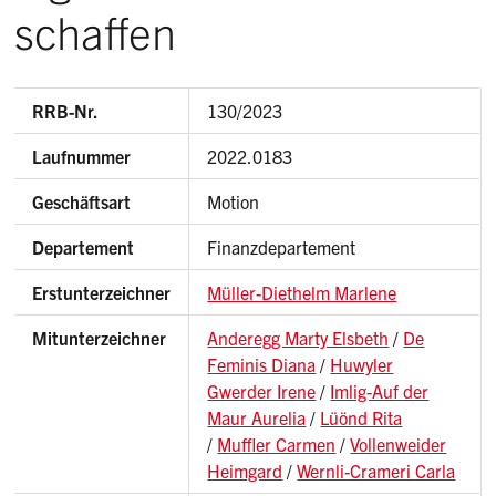
schaffen
RRB-Nr.
130/2023
Laufnummer
2022.0183
Geschäftsart
Motion
Departement
Finanzdepartement
Erstunterzeichner
Müller-Diethelm Marlene
Mitunterzeichner
Anderegg Marty Elsbeth
/
De
Feminis Diana
/
Huwyler
Gwerder Irene
/
Imlig-Auf der
Maur Aurelia
/
Lüönd Rita
/
Muffler Carmen
/
Vollenweider
Heimgard
/
Wernli-Crameri Carla