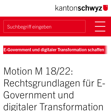
Navigieren im Kanton Sch
Schnellnavigation
Hauptn
Suche starten
Suchbegriff
Breadcrumb
r E-Government und digitaler Transformation schaffen
Motion M 18/22:
Rechtsgrundlagen für E-
Government und
digitaler Transformation