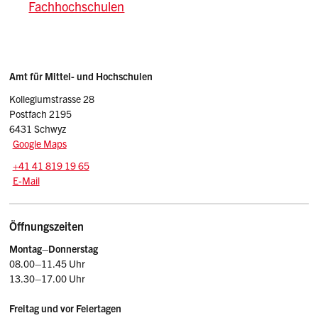
Fachhochschulen
Sidebar
Adresse
Amt für Mittel- und Hochschulen
Kollegiumstrasse 28
Postfach 2195
6431 Schwyz
Google Maps
Tel.:
+41 41 819 19 65
E-Mail: amh
@sz.ch
E-Mail
Öffnungszeiten
Montag–Donnerstag
08.00–11.45 Uhr
13.30–17.00 Uhr
Freitag und vor Feiertagen