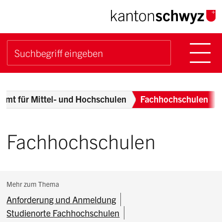
Navigieren im Kanton Sch
Schnellnavigation
Hauptn
Suche starten
Suchbegriff
Breadcrumb
Amt für Mittel- und Hochschulen
Fachhochschulen
Fachhochschulen
Subnavigation:
Mehr zum Thema
Anforderung und Anmeldung
Studienorte Fachhochschulen