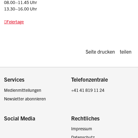
08.00–11.45 Uhr
13.30–16.00 Uhr
Feiertage
Diese Seite d
Seite drucken
teilen
Footer
Services
Telefonzentrale
Medienmitteilungen
+41 41 819 11 24
Newsletter abonnieren
Social Media
Rechtliches
Impressum
Facebook
Instagram
LinkedIn
Twitter / X
Datenschutz