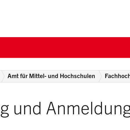
nton Schwyz
Amt für Mittel- und Hochschulen
Fachhoc
ng und Anmeldun