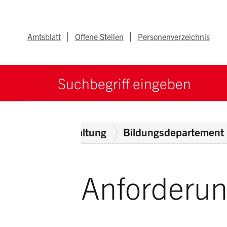
Navigieren im Ka
Schnellnavigation
Metanav
Amtsblatt
Offene Stellen
Personenverzeichnis
Suche starten
Suchbegriff
e
ehörden
Verwaltung
Bildungsdepartement
Anforderu