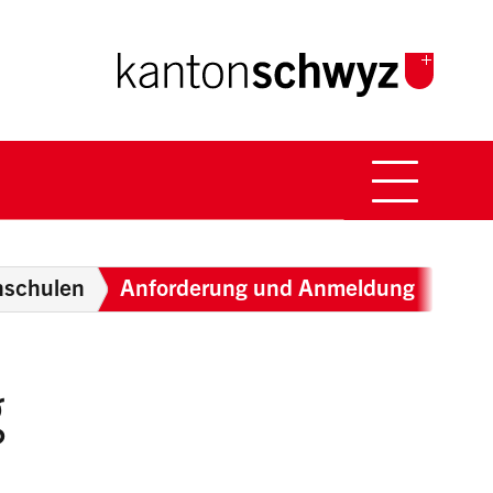
Hauptna
Breadcrumb
hschulen
Anforderung und Anmeldung
g