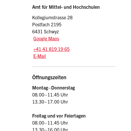
Sidebar
Adresse
Amt für Mittel- und Hochschulen
Kollegiumstrasse 28
Postfach 2195
6431 Schwyz
Google Maps
Tel.:
+41 41 819 19 65
E-Mail: amh
@sz.ch
E-Mail
Öffnungszeiten
Montag–Donnerstag
08.00–11.45 Uhr
13.30–17.00 Uhr
Freitag und vor Feiertagen
08.00–11.45 Uhr
13.30–16.00 Uhr