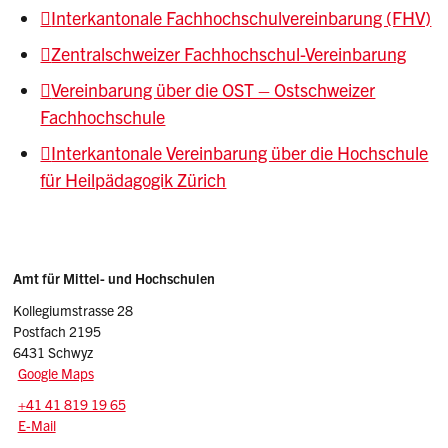
Interkantonale Fachhochschulvereinbarung (FHV)
Zentralschweizer Fachhochschul-Vereinbarung
Vereinbarung über die OST – Ostschweizer
Fachhochschule
Interkantonale Vereinbarung über die Hochschule
für Heilpädagogik Zürich
Sidebar
Adresse
Amt für Mittel- und Hochschulen
Kollegiumstrasse 28
Postfach 2195
6431 Schwyz
Google Maps
Tel.:
+41 41 819 19 65
E-Mail: amh
@sz.ch
E-Mail