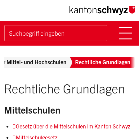
Navigieren im Kanton Sch
Schnellnavigation
Hauptn
Suche starten
Suchbegriff
Breadcrumb
ür Mittel- und Hochschulen
Rechtliche Grundlagen
Rechtliche Grundlagen
Mittelschulen
Gesetz über die Mittelschulen im Kanton Schwyz
Mittelschulgesetz