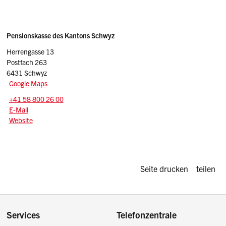
Sidebar
Adresse
Pensionskasse des Kantons Schwyz
Herrengasse 13
Postfach 263
6431 Schwyz
Google Maps
Tel.:
+41 58 800 26 00
E-Mail: info
@pksz.ch
E-Mail
Website
Diese Seite d
Seite drucken
teilen
Footer
Services
Telefonzentrale