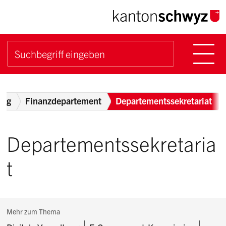
Navigieren im Kanton Sch
Schnellnavigation
Hauptn
Suche starten
Suchbegriff
Breadcrumb
ung
Finanzdepartement
Departementssekretariat
Departementssekretaria
t
Subnavigation:
Mehr zum Thema