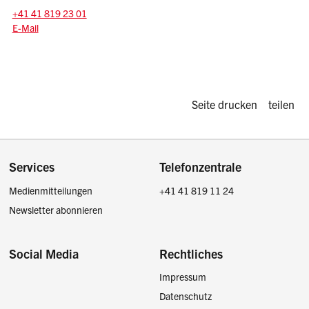
Tel.:
+41 41 819 23 01
E-Mail: andreas.betschart
@sz.ch
E-Mail
Diese Seite d
Seite drucken
teilen
Footer
Services
Telefonzentrale
Medienmitteilungen
+41 41 819 11 24
Newsletter abonnieren
Social Media
Rechtliches
Impressum
Facebook
Instagram
LinkedIn
Twitter / X
Datenschutz