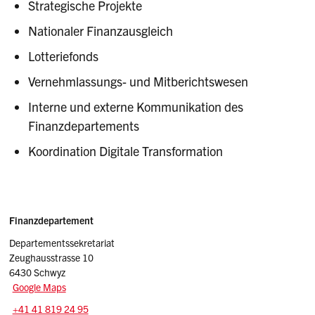
Strategische Projekte
Nationaler Finanzausgleich
Lotteriefonds
Vernehmlassungs- und Mitberichtswesen
Interne und externe Kommunikation des
Finanzdepartements
Koordination Digitale Transformation
Sidebar
Adressen
Finanzdepartement
Departementssekretariat
Zeughausstrasse 10
6430 Schwyz
Google Maps
Tel.:
+41 41 819 24 95