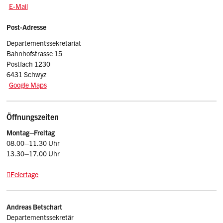
E-Mail: fd
@sz.ch
E-Mail
Post-Adresse
Departementssekretariat
Bahnhofstrasse 15
Postfach 1230
6431 Schwyz
Google Maps
Öffnungszeiten
Montag–Freitag
08.00–11.30 Uhr
13.30–17.00 Uhr
Feiertage
Kontakt
Andreas
Betschart
Departementssekretär