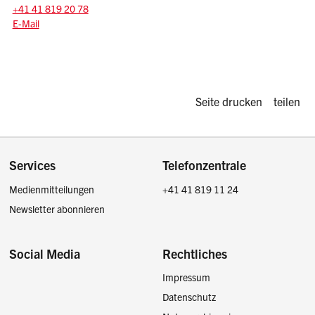
Zentrale:
+41 41 819 20 78
E-Mail: zlatko.mrnjec
@sz.ch
E-Mail
Diese Seite d
Seite drucken
teilen
Footer
Services
Telefonzentrale
Medienmitteilungen
+41 41 819 11 24
Newsletter abonnieren
Social Media
Rechtliches
Impressum
Facebook
Instagram
LinkedIn
Twitter / X
Datenschutz