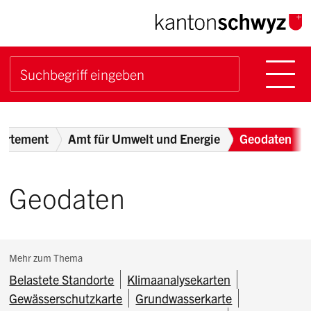
Navigieren im Kanton Sch
Schnellnavigation
Hauptn
Suche starten
Suchbegriff
Breadcrumb
artement
Amt für Umwelt und Energie
Geodaten
Geodaten
Subnavigation:
Mehr zum Thema
Belastete Standorte
Klimaanalysekarten
Gewässerschutzkarte
Grundwasserkarte