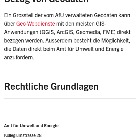
Ein Grossteil der vom AfU verwalteten Geodaten kann
über
Geo-Webdienste
mit den meisten GIS-
Anwendungen (QGIS, ArcGIS, Geomedia, FME) direkt
bezogen werden. Ausserdem besteht die Möglichkeit,
die Daten direkt beim Amt für Umwelt und Energie
anzufordern.
Rechtliche Grundlagen
Geoinformationsgesetz (GeoIG)
Geoinformationsverordnung (GeoIV)
Sidebar
Adresse
Kantonales Geoinformationsgesetz
Amt für Umwelt und Energie
(KGeoiG)
Kollegiumstrasse 28