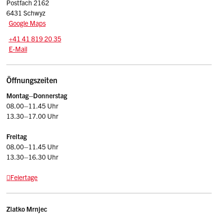
Postfach 2162
Kantonale Geoinformationsverordnung
6431 Schwyz
(KGeoiV)
Google Maps
Tel.:
+41 41 819 20 35
E-Mail: afu
@sz.ch
E-Mail
Öffnungszeiten
Montag–Donnerstag
08.00–11.45 Uhr
13.30–17.00 Uhr
Freitag
08.00–11.45 Uhr
13.30–16.30 Uhr
Feiertage
Kontakt
Zlatko
Mrnjec