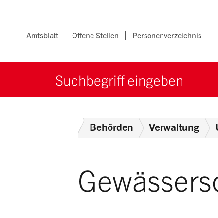
Navigieren im Ka
Schnellnavigation
Metanav
Amtsblatt
Offene Stellen
Personenverzeichnis
Suche starten
Suchbegriff
Home
Behörden
Verwaltung
Gewässers