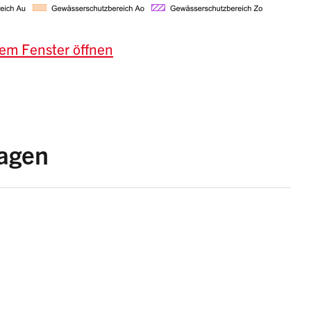
em Fenster öffnen
lagen
z (GSchG)
dnung (GSchV)
zum Gewässerschutzgesetz (EGzGSchG)