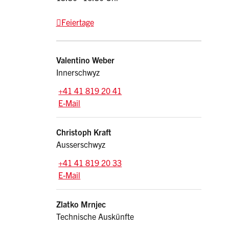
Feiertage
Kontakte
Valentino
Weber
Innerschwyz
Tel.:
+41 41 819 20 41
E-Mail: valentino.weber
@sz.ch
E-Mail
Christoph
Kraft
Ausserschwyz
Tel.:
+41 41 819 20 33
E-Mail: christoph.kraft
@sz.ch
E-Mail
Zlatko
Mrnjec
Technische Auskünfte