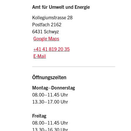
Sidebar
Adresse
Amt für Umwelt und Energie
Kollegiumstrasse 28
Postfach 2162
6431 Schwyz
Google Maps
Tel.:
+41 41 819 20 35
E-Mail: afu
@sz.ch
E-Mail
Öffnungszeiten
Montag–Donnerstag
08.00–11.45 Uhr
13.30–17.00 Uhr
Freitag
08.00–11.45 Uhr
13.30–16.30 Uhr