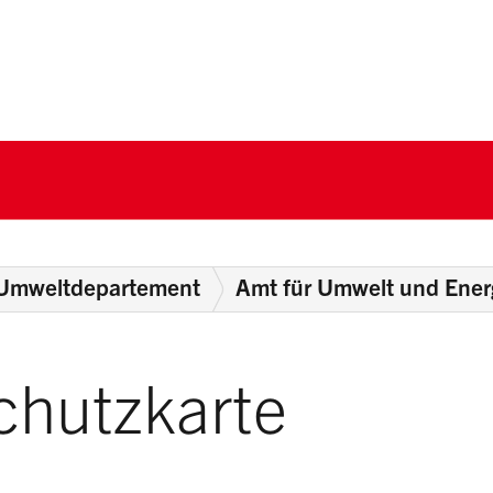
nton Schwyz
Umweltdepartement
Amt für Umwelt und Ener
chutzkarte