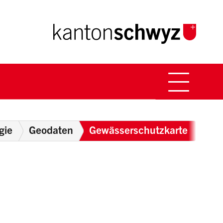
Hauptna
Breadcrumb
gie
Geodaten
Gewässerschutzkarte