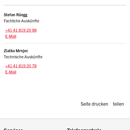
Kontakte
Stefan
Rüegg
Fachliche Auskünfte
Zentrale:
+41 41 819 20 98
E-Mail: stefan.rueegg
@sz.ch
E-Mail
Zlatko
Mrnjec
Technische Auskünfte
Zentrale:
+41 41 819 20 78
E-Mail: zlatko.mrnjec
@sz.ch
E-Mail
Diese Seite d
Seite drucken
teilen