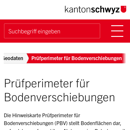
Navigieren im Kanton Sch
Schnellnavigation
Hauptn
Suche starten
Suchbegriff
Breadcrumb
Geodaten
Prüfperimeter für Bodenverschiebungen
Prüfperimeter für
Bodenverschiebungen
Die Hinweiskarte Prüfperimeter für
Bodenverschiebungen (PBV) stellt Bodenflächen dar,