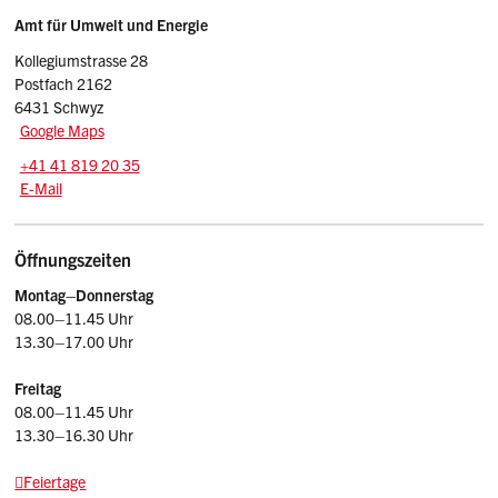
Umweltschutzgesetz (EGzUSG)
Sidebar
Adresse
Amt für Umwelt und Energie
Vollzugsverordnung zum Einführungsgesetz
Kollegiumstrasse 28
zum Umweltschutzgesetz (VVzUSG)
Postfach 2162
6431 Schwyz
Verordnung über Belastungen des Bodens
Google Maps
(VBBo)
Tel.:
+41 41 819 20 35
E-Mail: afu
@sz.ch
E-Mail
Öffnungszeiten
Montag–Donnerstag
08.00–11.45 Uhr
13.30–17.00 Uhr
Freitag
08.00–11.45 Uhr
13.30–16.30 Uhr
Feiertage