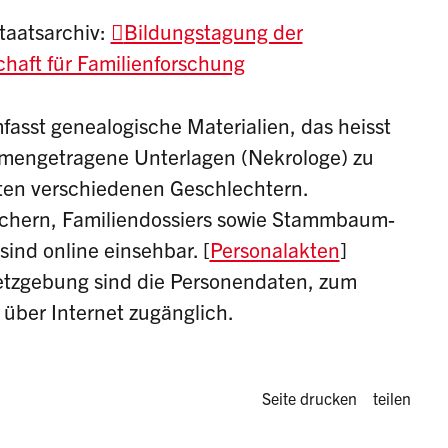
taatsarchiv:
Bildungstagung der
chaft für Familienforschung
asst genealogische Materialien, das heisst
mmengetragene Unterlagen (Nekrologe) zu
ten verschiedenen Geschlechtern.
Büchern, Familiendossiers sowie Stammbaum-
sind online einsehbar. [
Personalakten
]
tzgebung sind die Personendaten, zum
 über Internet zugänglich.
Diese Seite 
Seite drucken
teilen