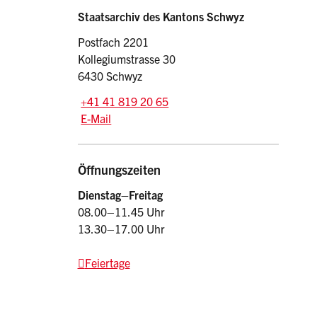
Sidebar
Adresse
Staatsarchiv des Kantons Schwyz
Postfach 2201
Kollegiumstrasse 30
6430 Schwyz
Tel.:
+41 41 819 20 65
E-Mail: staatsarchiv
@sz.ch
E-Mail
Öffnungszeiten
Dienstag–Freitag
08.00–11.45 Uhr
13.30–17.00 Uhr
Feiertage