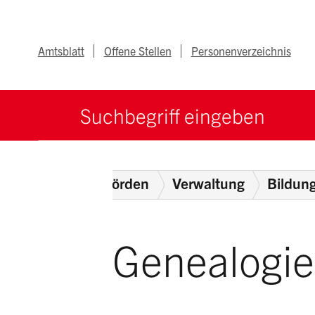
Navigieren im Ka
Schnellnavigation
Metanav
Amtsblatt
Offene Stellen
Personenverzeichnis
Suche starten
Suchbegriff
Home
Behörden
Verwaltung
Bildun
Genealogie